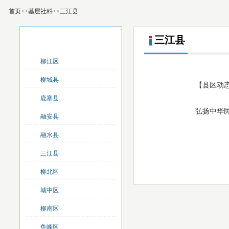
首页
>>
基层社科
>>
三江县
基层社科
三江县
柳江区
柳城县
【县区动
鹿寨县
弘扬中华
融安县
融水县
三江县
柳北区
城中区
柳南区
鱼峰区